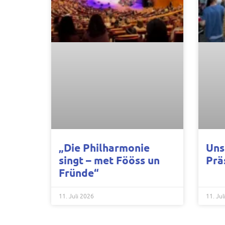
„Die Philharmonie
Uns
singt – met Fööss un
Prä
Fründe“
11. Juli 2026
11. Jul