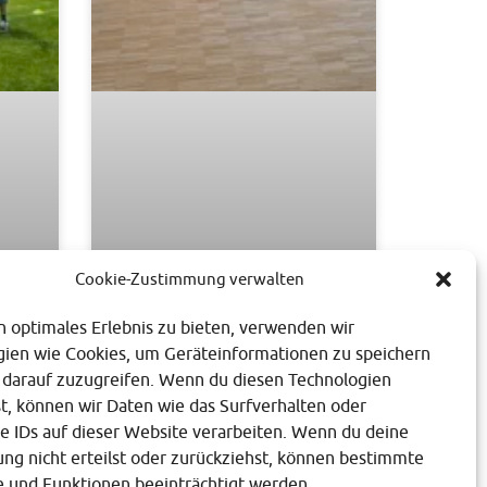
Cookie-Zustimmung verwalten
Projektwoche „Die
n optimales Erlebnis zu bieten, verwenden wir
er
Schnetts und die
gien wie Cookies, um Geräteinformationen zu speichern
Schmoos“
 darauf zuzugreifen. Wenn du diesen Technologien
, können wir Daten wie das Surfverhalten oder
4. Juli 2026
e IDs auf dieser Website verarbeiten. Wenn du deine
g nicht erteilst oder zurückziehst, können bestimmte
 und Funktionen beeinträchtigt werden.