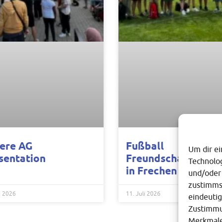
ere AG
Fußball
Um dir ei
sentation
Freundschaftsturni
Technolo
in Frechen
und/oder
zustimmst
i 2026
11. Juli 2026
eindeutig
Zustimmun
Merkmale