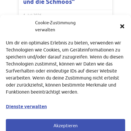
und die Schmoos“
4. Juli 2026
Cookie-Zustimmung
verwalten
Um dir ein optimales Erlebnis zu bieten, verwenden wir
Technologien wie Cookies, um Geräteinformationen zu
speichern und/oder darauf zuzugreifen. Wenn du diesen
Technologien zustimmst, können wir Daten wie das
Surfverhalten oder eindeutige IDs auf dieser Website
verarbeiten. Wenn du deine Zustimmung nicht erteilst
oder zurückziehst, können bestimmte Merkmale und
Städtische Förderschule
Funktionen beeinträchtigt werden.
Auf dem Sandberg 120
51105 Köln
Dienste verwalten
Mail:
154490@schule.nrw.de
Akzeptieren
Telefon:
0221-71661360